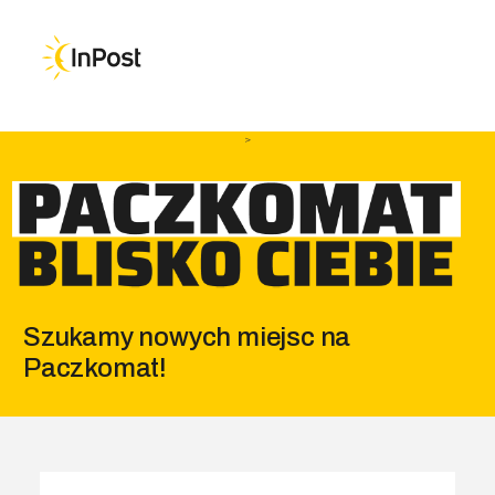
Przejdź do głównej nawigacji
Przejdź do treści
Przejdź do stopki
>
Szukamy nowych miejsc na
Paczkomat!