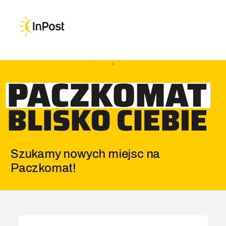
Przejdź do głównej nawigacji
Przejdź do treści
Przejdź do stopki
>
Szukamy nowych miejsc na
Paczkomat!