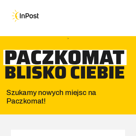
Przejdź do głównej nawigacji
Przejdź do treści
Przejdź do stopki
>
Szukamy nowych miejsc na
Paczkomat!