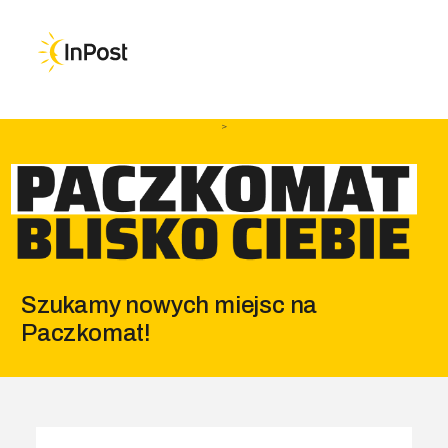
Przejdź do głównej nawigacji
Przejdź do treści
Przejdź do stopki
>
Szukamy nowych miejsc na
Paczkomat!