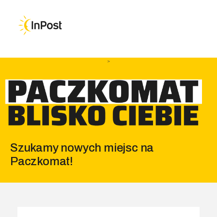
Przejdź do głównej nawigacji
Przejdź do treści
Przejdź do stopki
>
Szukamy nowych miejsc na
Paczkomat!