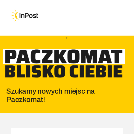
Przejdź do głównej nawigacji
Przejdź do treści
Przejdź do stopki
>
Szukamy nowych miejsc na
Paczkomat!